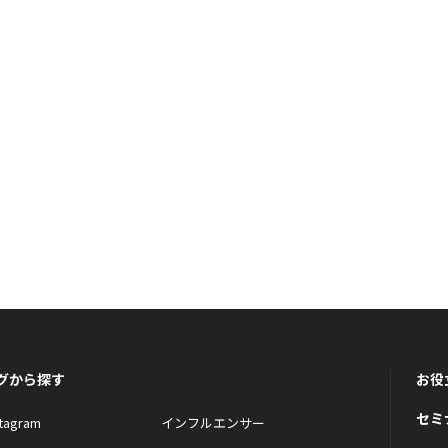
グから探す
お役
セミ
stagram
インフルエンサー