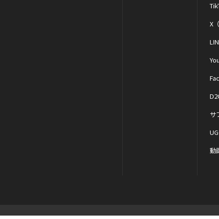
Tik
X（
LI
Yo
Fa
D2
サ
UG
動