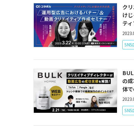
クリ
けじ
ティ
2023.
SN
BU
の成
体で
2023.
SN