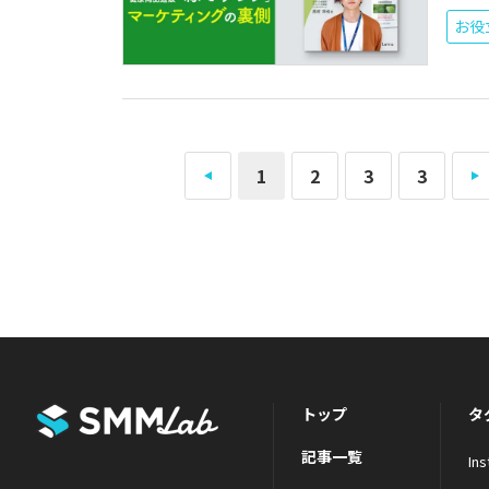
お役
1
2
3
3
トップ
タ
記事一覧
In