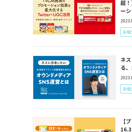
超！
ーシ
2023.
お役立
ネス
る、
2023.
お役立
【ブ
16