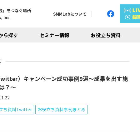
践」をつなぐ場所
SMMLabについて
, Inc.
から探す
セミナー情報
お役立ち資料
事
Twitter）キャンペーン成功事例9選～成果を出す施
は？～
11.22
ち資料Twitter
お役立ち資料事例まとめ