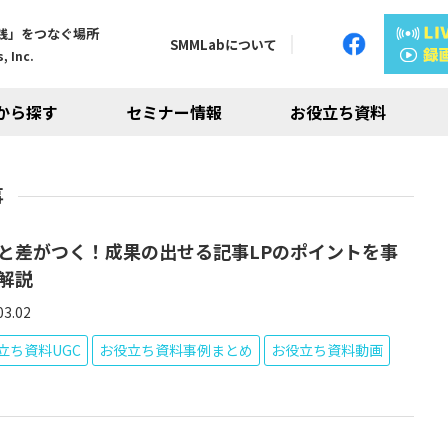
践」をつなぐ場所
SMMLabについて
, Inc.
から探す
セミナー情報
お役立ち資料
事
と差がつく！成果の出せる記事LPのポイントを事
解説
03.02
立ち資料UGC
お役立ち資料事例まとめ
お役立ち資料動画