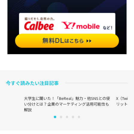
今すぐ読みたい注目記事
大学生に聞いた！「BeReal」魅力・他SNSとの使
X（Twi
い分けとは？企業のマーケティング活用可能性も
リットま
解説