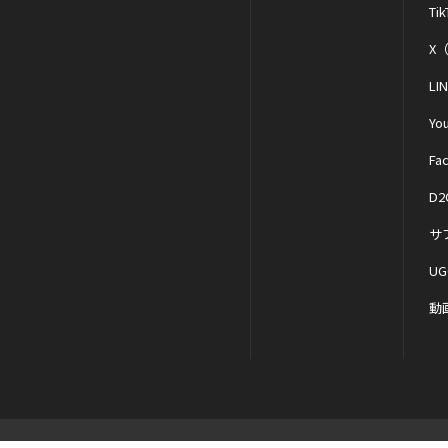
Tik
X（
LI
Yo
Fa
D2
サ
UG
動