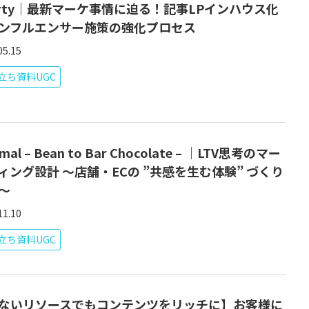
arty│最新マーケ事情に迫る！記事LPインハウス化
ンフルエンサー施策の強化プロセス
05.15
立ち資料UGC
imal – Bean to Bar Chocolate – │LTV思考のマー
ィング設計 ～店舗・ECの ”共感を生む体験” づくり
～
11.10
立ち資料UGC
ないリソースでもコンテンツをリッチに】お客様に