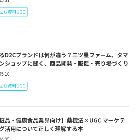
05.31
立ち資料UGC
るD2Cブランドは何が違う？三ツ星ファーム、タマ
ンショップに聞く、商品開発・販促・売り場づくり
05.10
立ち資料UGC
粧品・健康食品業界向け】薬機法×UGC マーケテ
グ活用について正しく理解する本
04.05