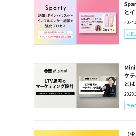
Sp
とイ
2024.
お役
Min
ケテ
とは
2023.
お役
【少