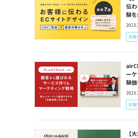
伝わ
験を
2023.
お役
ai
ーケ
験価
2023.
お役
【大