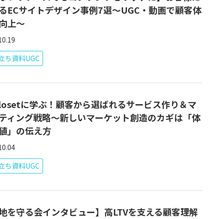
るECサイトデザイン事例7選～UGC・動画で顧客体
向上～
10.19
立ち資料UGC
rClosetに学ぶ！顧客から選ばれるサービス作り＆マ
ティング戦略～新しいマーケット創造のカギは「体
値」の伝え方
10.04
立ち資料UGC
地を守る会インタビュー】高LTVを支える顧客理解