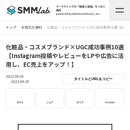
マーケティングの「理論と実践」をつなぐ
場所
powered by Allied Architects, Inc.
トップ
お役立ち資料
化粧品・コスメブランド×UGC成功事例10選【Inst
化粧品・コスメブランド×UGC成功事例10選
【Instagram投稿やレビューをLPや広告に活
用し、EC売上をアップ！】
2023.06.05
タイトルとURLをコピー
2023.09.20
ポスト
シェア
はてブ
Pocket