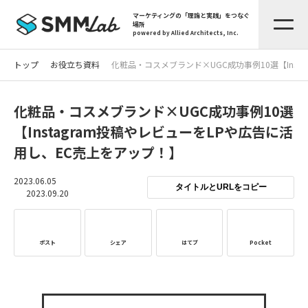
マーケティングの「理論と実践」をつなぐ
場所
powered by Allied Architects, Inc.
トップ
お役立ち資料
化粧品・コスメブランド×UGC成功事例10選【Inst
化粧品・コスメブランド×UGC成功事例10選
【Instagram投稿やレビューをLPや広告に活
用し、EC売上をアップ！】
2023.06.05
タイトルとURLをコピー
2023.09.20
ポスト
シェア
はてブ
Pocket