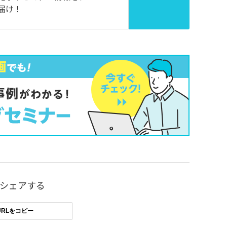
届け！
シェアする
RLをコピー