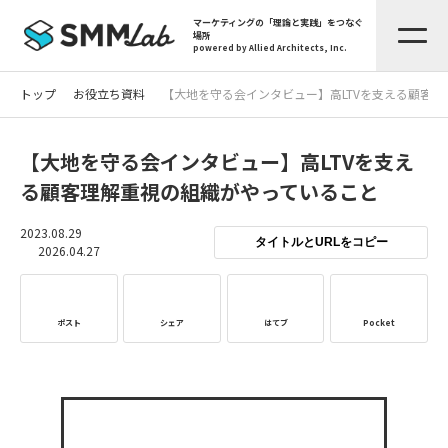
マーケティングの「理論と実践」をつなぐ
場所
powered by Allied Architects, Inc.
トップ
お役立ち資料
【大地を守る会インタビュー】高LTVを支える顧客
【大地を守る会インタビュー】高LTVを支え
る顧客理解重視の組織がやっていること
2023.08.29
タイトルとURLをコピー
2026.04.27
ポスト
シェア
はてブ
Pocket