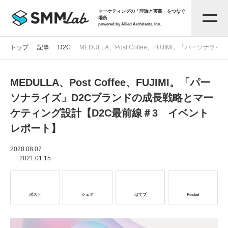
マーケティングの「理論と実践」をつなぐ
場所
powered by Allied Architects, Inc.
トップ
記事
D2C
MEDULLA、Post Coffee、FUJIMI。「パ
MEDULLA、Post Coffee、FUJIMI。「パー
記事一覧
ソナライズ」D2Cブランドの成長戦略とマー
ケティング設計【D2C最前線＃3 イベント
タグから探す
レポート】
セミナー情報
2020.08.07
2021.01.15
お役立ち資料
ポスト
シェア
はてブ
Pocket
サービス資料