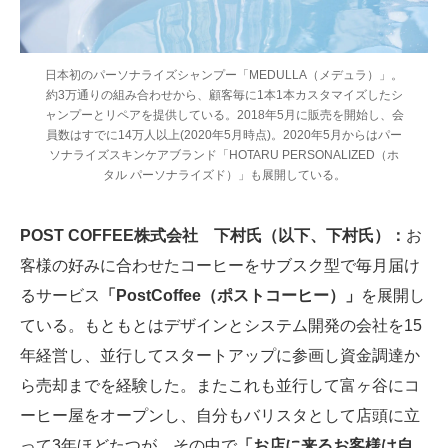
日本初のパーソナライズシャンプー「MEDULLA（メデュラ）」。
約3万通りの組み合わせから、顧客毎に1本1本カスタマイズしたシ
ャンプーとリペアを提供している。2018年5月に販売を開始し、会
員数はすでに14万人以上(2020年5月時点)。2020年5月からはパー
ソナライズスキンケアブランド「HOTARU PERSONALIZED（ホ
タル パーソナライズド）」も展開している。
POST COFFEE株式会社 下村氏（以下、下村氏）：
お
客様の好みに合わせたコーヒーをサブスク型で毎月届け
るサービス
「PostCoffee（ポストコーヒー）」
を展開し
ている。もともとはデザインとシステム開発の会社を15
年経営し、並行してスタートアップに参画し資金調達か
ら売却までを経験した。またこれも並行して富ヶ谷にコ
ーヒー屋をオープンし、自分もバリスタとして店頭に立
って3年ほどたつが、その中で
「お店に来るお客様は自