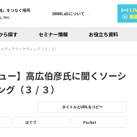
践」をつなぐ場所
SMMLabについて
, Inc.
から探す
セミナー情報
お役立ち資料
ディアマーケティング（３ / ３）
ュー】高広伯彦氏に聞くソーシ
グ（３ / ３）
タイトルとURLをコピー
はてブ
Pocket