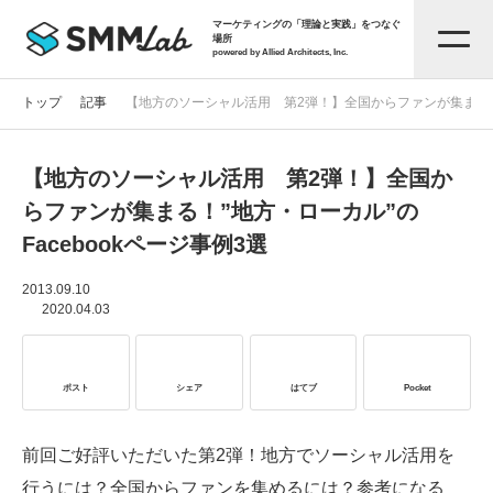
マーケティングの「理論と実践」をつなぐ
場所
powered by Allied Architects, Inc.
トップ
記事
【地方のソーシャル活用 第2弾！】全国からファンが集まる！”地
【地方のソーシャル活用 第2弾！】全国か
記事一覧
らファンが集まる！”地方・ローカル”の
Facebookページ事例3選
タグから探す
2013.09.10
2020.04.03
セミナー情報
ポスト
シェア
はてブ
Pocket
お役立ち資料
前回ご好評いただいた第2弾！地方でソーシャル活用を
サービス資料
行うには？全国からファンを集めるには？参考になる