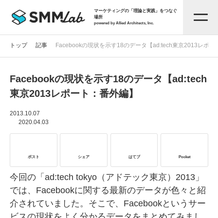
マーケティングの「理論と実践」をつなぐ
場所
powered by Allied Architects, Inc.
トップ
記事
Facebookの現状を示す18のデータ【ad:tech東京2013レ
Facebookの現状を示す18のデータ【ad:tech
記事一覧
東京2013レポート：番外編】
タグから探す
2013.10.07
2020.04.03
セミナー情報
ポスト
シェア
はてブ
Pocket
お役立ち資料
今回の「ad:tech tokyo（アドテック東京）2013」
では、Facebookに関する最新のデータが色々と紹
介されていました。そこで、Facebookというサー
サービス資料
ビスの現状をよく分かるデータをまとめてみまし