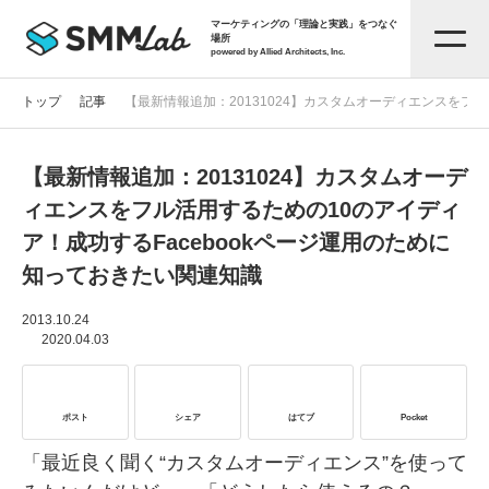
マーケティングの「理論と実践」をつなぐ
場所
powered by Allied Architects, Inc.
トップ
記事
【最新情報追加：20131024】カスタムオーディエンスをフ
【最新情報追加：20131024】カスタムオーデ
記事一覧
ィエンスをフル活用するための10のアイディ
ア！成功するFacebookページ運用のために
タグから探す
知っておきたい関連知識
セミナー情報
2013.10.24
2020.04.03
お役立ち資料
ポスト
シェア
はてブ
Pocket
サービス資料
「最近良く聞く“カスタムオーディエンス”を使って