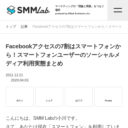
マーケティングの「理論と実践」をつなぐ
場所
powered by Allied Architects, Inc.
トップ
記事
Facebookアクセスの7割はスマートフォンから！スマート
Facebookアクセスの7割はスマートフォンか
記事一覧
ら！スマートフォンユーザーのソーシャルメ
ディア利用実態まとめ
タグから探す
2011.12.21
2020.04.03
セミナー情報
ポスト
シェア
はてブ
Pocket
お役立ち資料
こんにちは、SMM Labの小川です。
サービス資料
さて、あなたは現在「スマートフォン」を利用していま