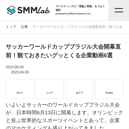
マーケティングの「理論と実践」をつなぐ
場所
powered by Allied Architects, Inc.
トップ
記事
サッカーワールドカップブラジル大会開幕直前！観ておきたい
サッカーワールドカップブラジル大会開幕直
記事一覧
前！観ておきたいグッとくる企業動画6選
タグから探す
2014.06.09
2020.04.03
セミナー情報
ポスト
シェア
はてブ
Pocket
お役立ち資料
いよいよサッカーのワールドカップブラジル大会
が、日本時間6月13日に開幕します。オリンピック
と並ぶ世界的なスポーツイベントとあって、企業
サービス資料
のマーケティングも盛り上がってきました。