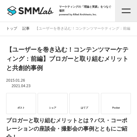
マーケティングの「理論と実践」をつなぐ
場所
powered by Allied Architects, Inc.
トップ
記事
【ユーザーを巻き込む！コンテンツマーケティング：前編】
【ユーザーを巻き込む！コンテンツマーケテ
記事一覧
ィング：前編】ブロガーと取り組むメリット
と共創的事例
タグから探す
2015.01.26
2021.04.23
セミナー情報
ポスト
シェア
はてブ
Pocket
お役立ち資料
ブロガーと取り組むメリットとは？バス・コーポ
レーションの座談会・撮影会の事例とともにご紹
サービス資料