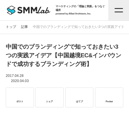
マーケティングの「理論と実践」をつなぐ
場所
powered by Allied Architects, Inc.
トップ
記事
中国でのブランディングで知っておきたい3つの実践アイデア
中国でのブランディングで知っておきたい3
記事一覧
つの実践アイデア【中国越境EC&インバウン
ドで成功するブランディング術】
タグから探す
2017.04.28
2020.04.03
セミナー情報
ポスト
シェア
はてブ
Pocket
お役立ち資料
サービス資料