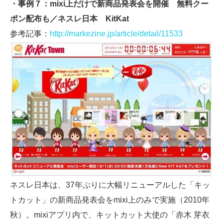
・事例７：mixi上だけで新商品発表会を開催 無料クー
ポン配布も／ネスレ日本 KitKat
参考記事：
http://markezine.jp/article/detail/11533
ネスレ日本は、37年ぶりに大幅リニューアルした「キッ
トカット」の新商品発表会をmixi上のみで実施（2010年
秋）。mixiアプリ内で、キットカット大使の「赤木 芽衣