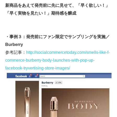
新商品をあえて発売前に先に見せて、「早く欲しい！」
「早く実物を見たい！」期待感を醸成
・事例３：発売前にファン限定でサンプリングを実施／
Burberry
参考記事：
http://socialcommercetoday.com/smells-like-f-
commerce-burberry-body-launches-with-pop-up-
facebook-tryvertising-store-images/