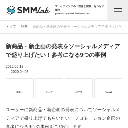
マーケティングの「理論と実践」をつなぐ
場所
powered by Allied Architects, Inc.
トップ
記事
新商品・新企画の発表をソーシャルメディアで盛り上げたい！
新商品・新企画の発表をソーシャルメディア
記事一覧
で盛り上げたい！参考になる9つの事例
タグから探す
2012.06.18
2020.04.03
セミナー情報
ポスト
シェア
はてブ
Pocket
お役立ち資料
ユーザーに新商品・新企画の発表についてソーシャルメ
ディアで盛り上げてもらいたい！プロモーション企画の
サービス資料
参考になる9つの事例をご紹介します。