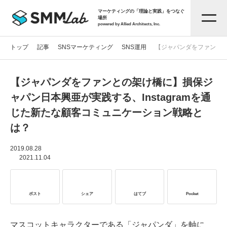
マーケティングの「理論と実践」をつなぐ
場所
powered by Allied Architects, Inc.
トップ
記事
SNSマーケティング
SNS運用
【ジャパンダをファンとの
【ジャパンダをファンとの架け橋に】損保ジ
記事一覧
ャパン日本興亜が実践する、Instagramを通
じた新たな顧客コミュニケーション戦略と
タグから探す
は？
セミナー情報
2019.08.28
2021.11.04
お役立ち資料
ポスト
シェア
はてブ
Pocket
サービス資料
マスコットキャラクターである「ジャパンダ」を軸に