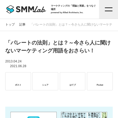
マーケティングの「理論と実践」をつなぐ
場所
powered by Allied Architects, Inc.
トップ
記事
「パレートの法則」とは？～今さら人に聞けないマーケティ
「パレートの法則」とは？～今さら人に聞け
記事一覧
ないマーケティング用語をおさらい！
タグから探す
2013.04.24
2021.06.28
セミナー情報
ポスト
シェア
はてブ
Pocket
お役立ち資料
サービス資料