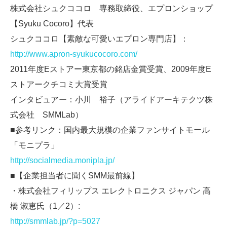
株式会社シュクココロ 専務取締役、エプロンショップ
【Syuku Cocoro】代表
シュクココロ【素敵な可愛いエプロン専門店】：
http://www.apron-syukucocoro.com/
2011年度Eストアー東京都の銘店金賞受賞、2009年度E
ストアークチコミ大賞受賞
インタビュアー：小川 裕子（アライドアーキテクツ株
式会社 SMMLab）
■参考リンク：国内最大規模の企業ファンサイトモール
「モニプラ」
http://socialmedia.monipla.jp/
■【企業担当者に聞くSMM最前線】
・株式会社フィリップス エレクトロニクス ジャパン 高
橋 淑恵氏（1／2）:
http://smmlab.jp/?p=5027