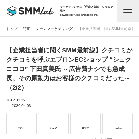
マーケティングの「理論と実践」をつなぐ
場所
powered by Allied Architects, Inc.
トップ
記事
ファンマーケティング
【企業担当者に聞くSMM最前線】ク
【企業担当者に聞くSMM最前線】クチコミが
記事一覧
クチコミを呼ぶエプロンECショップ “シュク
ココロ” 下田真美氏 ～広告費ナシでも急成
タグから探す
長、その原動力はお客様のクチコミだった～
（2/2）
セミナー情報
2012.02.29
2020.04.03
お役立ち資料
ポスト
シェア
はてブ
Pocket
サービス資料