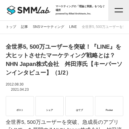
マーケティングの「理論と実践」をつなぐ
場所
powered by Allied Architects, Inc.
トップ
記事
SNSマーケティング
LINE
全世界5, 500万ユーザーを
全世界5, 500万ユーザーを突破！『LINE』を
記事一覧
大ヒットさせたマーケティング戦略とは？
NHN Japan株式会社 舛田淳氏【キーパーソ
タグから探す
ンインタビュー】（1/2）
セミナー情報
2012.08.30
2021.04.23
お役立ち資料
ポスト
シェア
はてブ
Pocket
サービス資料
全世界5, 500万ユーザーを突破、急成長のアプリ