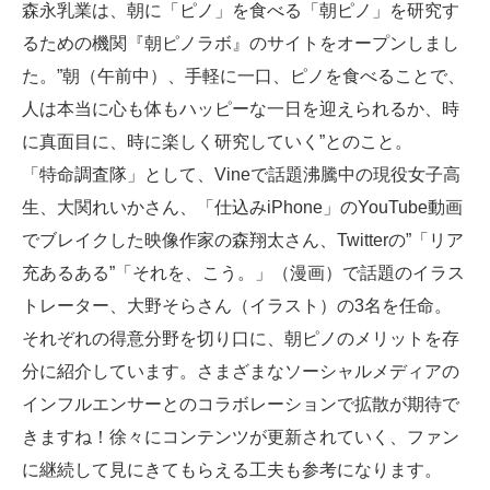
森永乳業は、朝に「ピノ」を食べる「朝ピノ」を研究す
るための機関『朝ピノラボ』のサイトをオープンしまし
た。”朝（午前中）、手軽に一口、ピノを食べることで、
人は本当に心も体もハッピーな一日を迎えられるか、時
に真面目に、時に楽しく研究していく”とのこと。
「特命調査隊」として、Vineで話題沸騰中の現役女子高
生、大関れいかさん、「仕込みiPhone」のYouTube動画
でブレイクした映像作家の森翔太さん、Twitterの”「リア
充あるある”「それを、こう。」（漫画）で話題のイラス
トレーター、大野そらさん（イラスト）の3名を任命。
それぞれの得意分野を切り口に、朝ピノのメリットを存
分に紹介しています。さまざまなソーシャルメディアの
インフルエンサーとのコラボレーションで拡散が期待で
きますね！徐々にコンテンツが更新されていく、ファン
に継続して見にきてもらえる工夫も参考になります。