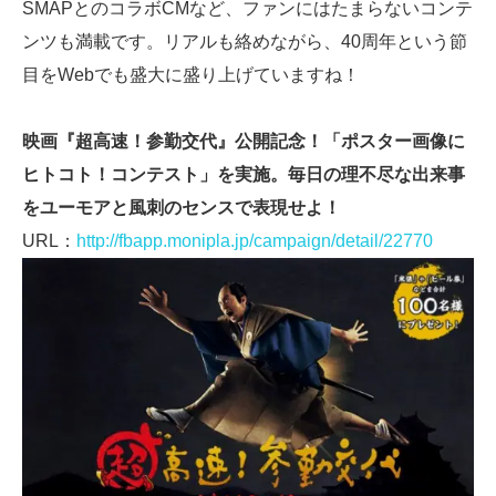
SMAPとのコラボCMなど、ファンにはたまらないコンテ
ンツも満載です。リアルも絡めながら、40周年という節
目をWebでも盛大に盛り上げていますね！
映画『超高速！参勤交代』公開記念！「ポスター画像に
ヒトコト！コンテスト」を実施。毎日の理不尽な出来事
をユーモアと風刺のセンスで表現せよ！
URL：
http://fbapp.monipla.jp/campaign/detail/22770