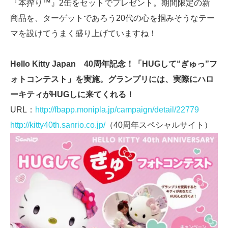
『本搾り™』2缶をセットでプレゼント。期間限定の新
商品を、ターゲットであろう20代の心を掴みそうなテー
マを設けてうまく盛り上げていますね！
Hello Kitty Japan 40周年記念！「HUGして“ぎゅっ”フ
ォトコンテスト」を実施。グランプリには、実際にハロ
ーキティがHUGしに来てくれる！
URL：
http://fbapp.monipla.jp/campaign/detail/22779
http://kitty40th.sanrio.co.jp/
（40周年スペシャルサイト）