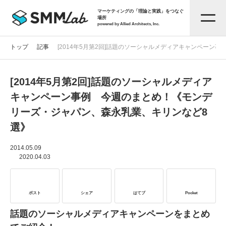
マーケティングの「理論と実践」をつなぐ
場所
powered by Allied Architects, Inc.
トップ
記事
[2014年5月第2回]話題のソーシャルメディアキャンペー
[2014年5月第2回]話題のソーシャルメディア
記事一覧
キャンペーン事例 今週のまとめ！《モンデ
リーズ・ジャパン、森永乳業、キリンなど8
タグから探す
選》
セミナー情報
2014.05.09
2020.04.03
お役立ち資料
ポスト
シェア
はてブ
Pocket
サービス資料
話題のソーシャルメディアキャンペーンをまとめ