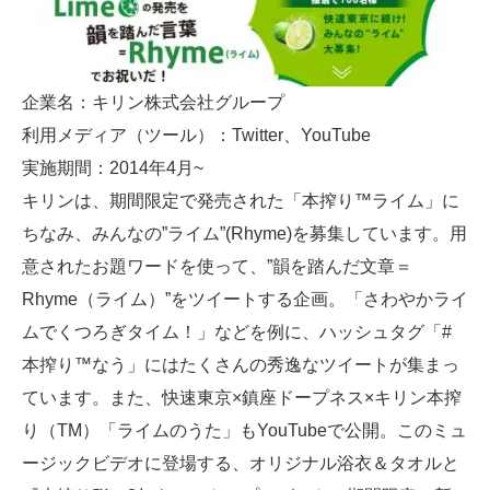
企業名：キリン株式会社グループ
利用メディア（ツール）：Twitter、YouTube
実施期間：2014年4月~
キリンは、期間限定で発売された「本搾り™ライム」に
ちなみ、みんなの”ライム”(Rhyme)を募集しています。用
意されたお題ワードを使って、”韻を踏んだ文章＝
Rhyme（ライム）”をツイートする企画。「さわやかライ
ムでくつろぎタイム！」などを例に、ハッシュタグ「#
本搾り™なう」にはたくさんの秀逸なツイートが集まっ
ています。また、快速東京×鎮座ドープネス×キリン本搾
り（TM）「ライムのうた」もYouTubeで公開。このミュ
ージックビデオに登場する、オリジナル浴衣＆タオルと