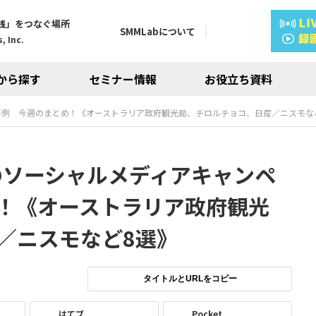
践」をつなぐ場所
SMMLabについて
, Inc.
から探す
セミナー情報
お役立ち資料
ーン事例 今週のまとめ！《オーストラリア政府観光局、チロルチョコ、日産／ニスモな
話題のソーシャルメディアキャンペ
！《オーストラリア政府観光
／ニスモなど8選》
タイトルとURLをコピー
はてブ
Pocket