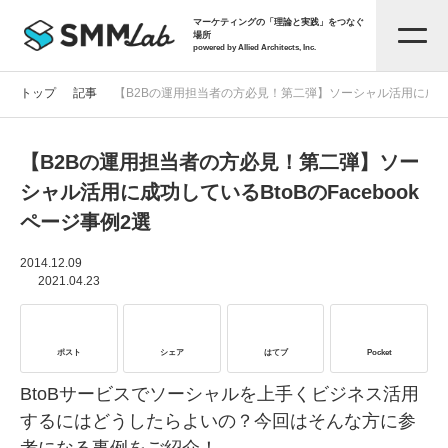
マーケティングの「理論と実践」をつなぐ
場所
powered by Allied Architects, Inc.
トップ
記事
【B2Bの運用担当者の方必見！第二弾】ソーシャル活用に成功して
【B2Bの運用担当者の方必見！第二弾】ソー
記事一覧
シャル活用に成功しているBtoBのFacebook
ページ事例2選
タグから探す
2014.12.09
2021.04.23
セミナー情報
ポスト
シェア
はてブ
Pocket
お役立ち資料
BtoBサービスでソーシャルを上手くビジネス活用
するにはどうしたらよいの？今回はそんな方に参
サービス資料