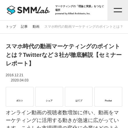
マーケティングの「理論と実践」をつなぐ
場所
powered by Allied Architects, Inc.
トップ
記事
動画
スマホ時代の動画マーケティングのポイントとは？Twi
スマホ時代の動画マーケティングのポイント
記事一覧
とは？Twitterなど３社が徹底解説【セミナー
レポート】
タグから探す
2016.12.21
2020.04.03
セミナー情報
ポスト
シェア
はてブ
Pocket
お役立ち資料
オンライン動画の視聴者数増加に伴い、動画をマ
ーケティングに活用する動きが急速に広がってい
サービス資料