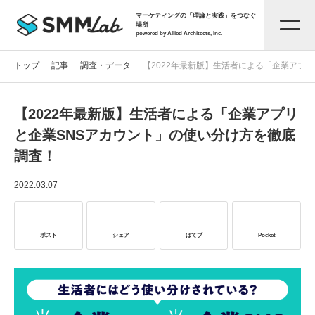
マーケティングの「理論と実践」をつなぐ
場所
powered by Allied Architects, Inc.
トップ
記事
調査・データ
【2022年最新版】生活者による「企業アプ
【2022年最新版】生活者による「企業アプリ
記事一覧
と企業SNSアカウント」の使い分け方を徹底
調査！
タグから探す
2022.03.07
セミナー情報
ポスト
シェア
はてブ
Pocket
お役立ち資料
サービス資料