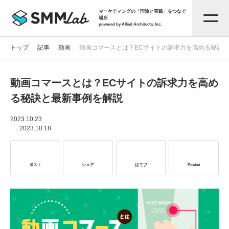
マーケティングの「理論と実践」をつなぐ
場所
powered by Allied Architects, Inc.
トップ
記事
動画
動画コマースとは？ECサイトの訴求力を高める秘訣
動画コマースとは？ECサイトの訴求力を高め
記事一覧
る秘訣と最新事例を解説
タグから探す
2023.10.23
2023.10.18
セミナー情報
ポスト
シェア
はてブ
Pocket
お役立ち資料
サービス資料