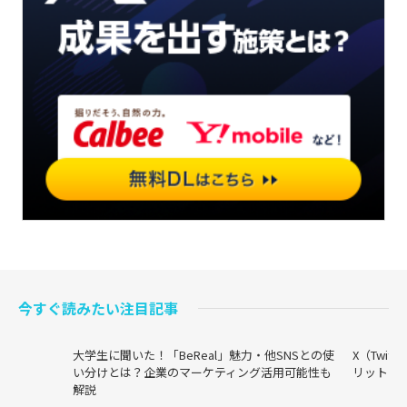
今すぐ読みたい注目記事
大学生に聞いた！「BeReal」魅力・他SNSとの使
X（Twi
い分けとは？企業のマーケティング活用可能性も
リットま
解説