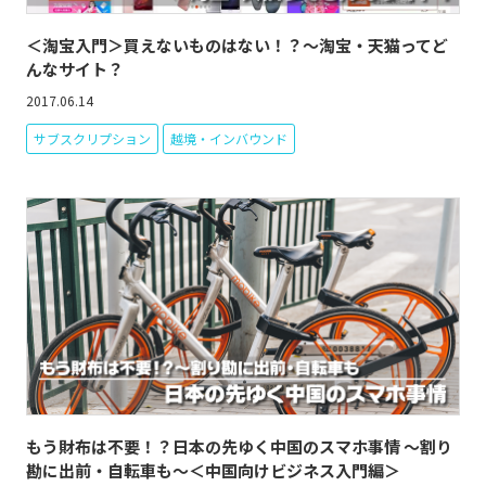
＜淘宝入門＞買えないものはない！？～淘宝・天猫ってど
んなサイト？
2017.06.14
サブスクリプション
越境・インバウンド
もう財布は不要！？日本の先ゆく中国のスマホ事情 ～割り
勘に出前・自転車も～＜中国向けビジネス入門編＞