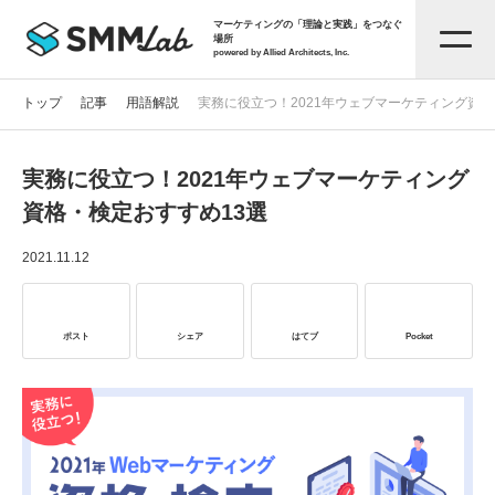
マーケティングの「理論と実践」をつなぐ
場所
powered by Allied Architects, Inc.
トップ
記事
用語解説
実務に役立つ！2021年ウェブマーケティング資格
実務に役立つ！2021年ウェブマーケティング
記事一覧
資格・検定おすすめ13選
タグから探す
2021.11.12
セミナー情報
ポスト
シェア
はてブ
Pocket
お役立ち資料
サービス資料