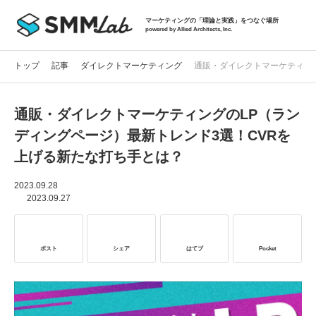
マーケティングの「理論と実践」をつなぐ場所
powered by Allied Architects, Inc.
トップ
記事
ダイレクトマーケティング
通販・ダイレクトマーケティン
通販・ダイレクトマーケティングのLP（ラン
記事一覧
ディングページ）最新トレンド3選！CVRを
上げる新たな打ち手とは？
タグから探す
2023.09.28
2023.09.27
セミナー情報
ポスト
シェア
はてブ
Pocket
お役立ち資料
サービス資料