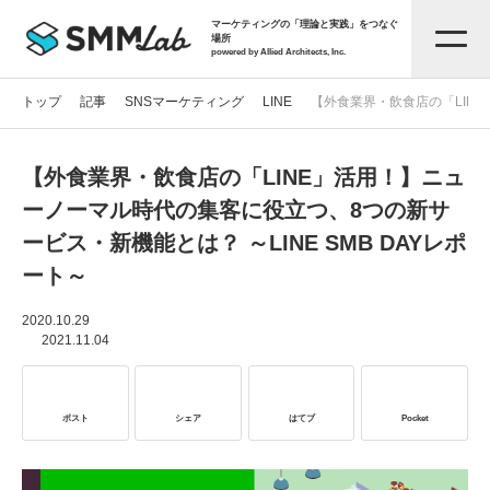
マーケティングの「理論と実践」をつなぐ
場所
powered by Allied Architects, Inc.
トップ
記事
SNSマーケティング
LINE
【外食業界・飲食店の「LINE
【外食業界・飲食店の「LINE」活用！】ニュ
記事一覧
ーノーマル時代の集客に役立つ、8つの新サ
ービス・新機能とは？ ～LINE SMB DAYレポ
タグから探す
ート～
セミナー情報
2020.10.29
2021.11.04
お役立ち資料
ポスト
シェア
はてブ
Pocket
サービス資料