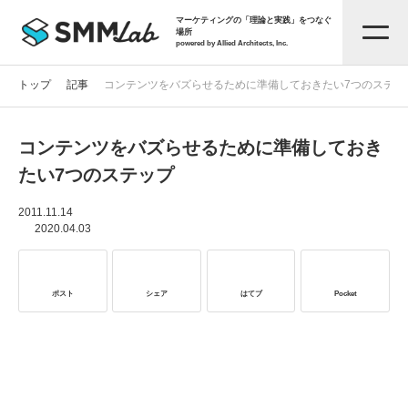
マーケティングの「理論と実践」をつなぐ
場所
powered by Allied Architects, Inc.
トップ
記事
コンテンツをバズらせるために準備しておきたい7つのステッ
コンテンツをバズらせるために準備しておき
記事一覧
たい7つのステップ
タグから探す
2011.11.14
2020.04.03
セミナー情報
ポスト
シェア
はてブ
Pocket
お役立ち資料
サービス資料