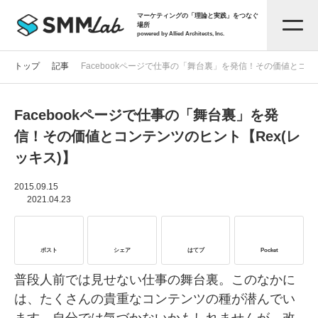
マーケティングの「理論と実践」をつなぐ
場所
powered by Allied Architects, Inc.
トップ
記事
Facebookページで仕事の「舞台裏」を発信！その価値とコン
Facebookページで仕事の「舞台裏」を発
記事一覧
信！その価値とコンテンツのヒント【Rex(レ
ッキス)】
タグから探す
2015.09.15
2021.04.23
セミナー情報
ポスト
シェア
はてブ
Pocket
お役立ち資料
普段人前では見せない仕事の舞台裏。このなかに
は、たくさんの貴重なコンテンツの種が潜んでい
サービス資料