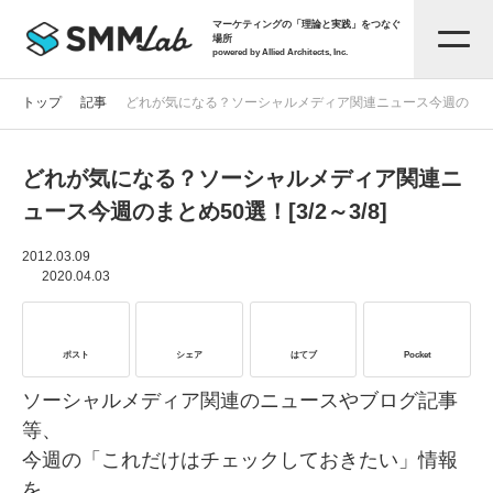
マーケティングの「理論と実践」をつなぐ
場所
powered by Allied Architects, Inc.
トップ
記事
どれが気になる？ソーシャルメディア関連ニュース今週のまとめ50選
どれが気になる？ソーシャルメディア関連ニ
記事一覧
ュース今週のまとめ50選！[3/2～3/8]
タグから探す
2012.03.09
2020.04.03
セミナー情報
ポスト
シェア
はてブ
Pocket
お役立ち資料
ソーシャルメディア関連のニュースやブログ記事
等、
今週の「これだけはチェックしておきたい」情報
サービス資料
を