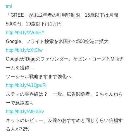
tml
「GREE」が未成年者の利用額制限、15歳以下は月間
5000円、19歳以下は1万円
http://bit.ly/zVuhEY
Google、フライト検索を米国外の500空港に拡大
http://bit.ly/zXtCIw
GoogleがDiggのファウンダー、ケビン・ローズとMilkチ
ームを獲得―
ソーシャル戦略ますます強化へ
http://bit.ly/A1QpuR
ステマの境界線は？ 一般、広告関係者、２ちゃんねら
ーで意識差も
http://bit.ly/AfHeSv
ネットのレビュー、友達のおすすめと同じくらい信頼す
る人が72%