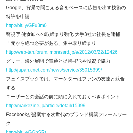
Google、背景で聞こえる音をベースに広告を出す技術の
特許を申請
http://bit.ly/GFu3m0
警視庁 健食卸への取締まり強化 大手3社の社長を逮捕
「元から絶つ必要がある」集中取り締まり
http://web-tan.forum.impressrd.jp/e/2012/03/22/12426
グリー、海外展開で電通と提携–PRや投資で協力
http://japan.cnet.com/news/service/35015399/
フェイスブックでは、マーケターはファンの友達と競合
する
ユーザーとの会話の前に頭に入れておくべきポイント
http://markezine.jp/article/detail/15399
Facebookが提案する次世代のブランド構築フレームワー
ク
http://bit.ly/GGbSRt