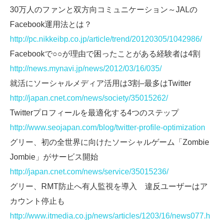
30万人のファンと双方向コミュニケーション～JALの
Facebook運用法とは？
http://pc.nikkeibp.co.jp/article/trend/20120305/1042986/
Facebookで○○が理由で困ったことがある経験者は4割
http://news.mynavi.jp/news/2012/03/16/035/
就活にソーシャルメディア活用は3割–最多はTwitter
http://japan.cnet.com/news/society/35015262/
Twitterプロフィールを最適化する4つのステップ
http://www.seojapan.com/blog/twitter-profile-optimization
グリー、初の全世界に向けたソーシャルゲーム「Zombie
Jombie」がサービス開始
http://japan.cnet.com/news/service/35015236/
グリー、RMT防止へ有人監視を導入 違反ユーザーはア
カウント停止も
http://www.itmedia.co.jp/news/articles/1203/16/news077.h