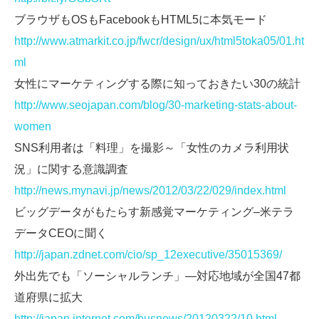
ブラウザもOSもFacebookもHTML5に本気モード
http://www.atmarkit.co.jp/fwcr/design/ux/html5toka05/01.ht
ml
女性にマーケティングする際に知っておきたい30の統計
http://www.seojapan.com/blog/30-marketing-stats-about-
women
SNS利用者は「料理」を撮影～「女性のカメラ利用状
況」に関する意識調査
http://news.mynavi.jp/news/2012/03/22/029/index.html
ビッグデータがもたらす新感覚マーケティング–米テラ
データCEOに聞く
http://japan.zdnet.com/cio/sp_12executive/35015369/
外出先でも「ソーシャルランチ」―対応地域が全国47都
道府県に拡大
http://japan.internet.com/busnews/20120322/10.html