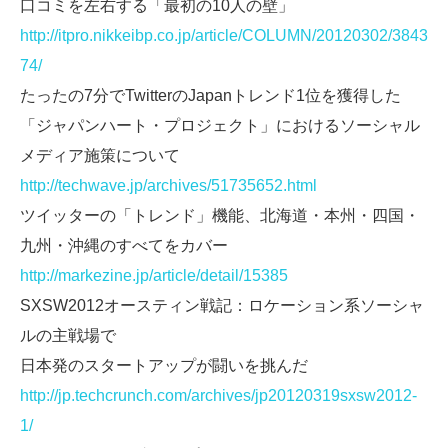
口コミを左右する「最初の10人の壁」
http://itpro.nikkeibp.co.jp/article/COLUMN/20120302/3843
74/
たったの7分でTwitterのJapanトレンド1位を獲得した
「ジャパンハート・プロジェクト」におけるソーシャル
メディア施策について
http://techwave.jp/archives/51735652.html
ツイッターの「トレンド」機能、北海道・本州・四国・
九州・沖縄のすべてをカバー
http://markezine.jp/article/detail/15385
SXSW2012オースティン戦記：ロケーション系ソーシャ
ルの主戦場で
日本発のスタートアップが闘いを挑んだ
http://jp.techcrunch.com/archives/jp20120319sxsw2012-
1/