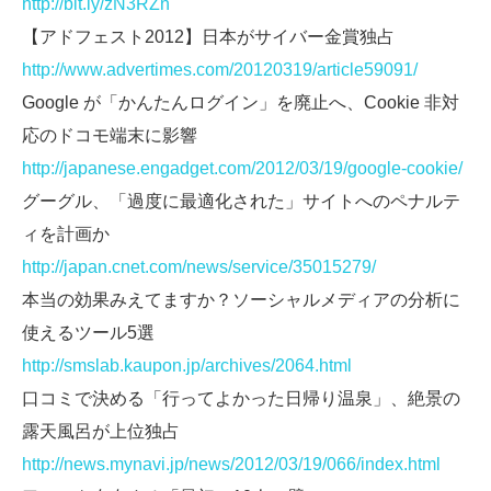
http://bit.ly/zN3RZn
【アドフェスト2012】日本がサイバー金賞独占
http://www.advertimes.com/20120319/article59091/
Google が「かんたんログイン」を廃止へ、Cookie 非対
応のドコモ端末に影響
http://japanese.engadget.com/2012/03/19/google-cookie/
グーグル、「過度に最適化された」サイトへのペナルテ
ィを計画か
http://japan.cnet.com/news/service/35015279/
本当の効果みえてますか？ソーシャルメディアの分析に
使えるツール5選
http://smslab.kaupon.jp/archives/2064.html
口コミで決める「行ってよかった日帰り温泉」、絶景の
露天風呂が上位独占
http://news.mynavi.jp/news/2012/03/19/066/index.html