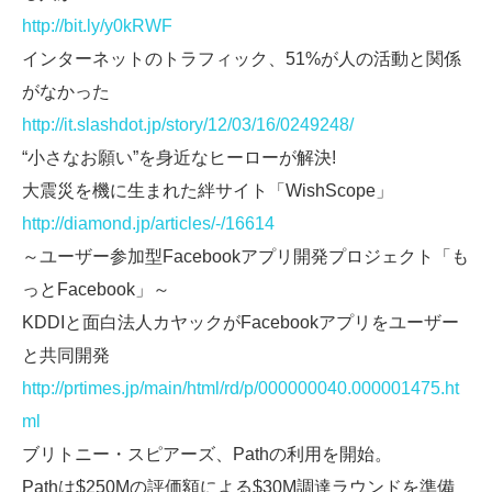
http://bit.ly/y0kRWF
インターネットのトラフィック、51%が人の活動と関係
がなかった
http://it.slashdot.jp/story/12/03/16/0249248/
“小さなお願い”を身近なヒーローが解決!
大震災を機に生まれた絆サイト「WishScope」
http://diamond.jp/articles/-/16614
～ユーザー参加型Facebookアプリ開発プロジェクト「も
っとFacebook」～
KDDIと面白法人カヤックがFacebookアプリをユーザー
と共同開発
http://prtimes.jp/main/html/rd/p/000000040.000001475.ht
ml
ブリトニー・スピアーズ、Pathの利用を開始。
Pathは$250Mの評価額による$30M調達ラウンドを準備