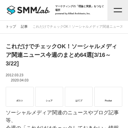
マーケティングの「理論と実践」をつなぐ
場所
powered by Allied Architects, Inc.
トップ
記事
これだけでチェックOK！ソーシャルメディア関連ニュース今週のまと
これだけでチェックOK！ソーシャルメディ
記事一覧
ア関連ニュース今週のまとめ64選[3/16～
3/22]
タグから探す
2012.03.23
2020.04.03
セミナー情報
ポスト
シェア
はてブ
Pocket
お役立ち資料
ソーシャルメディア関連のニュースやブログ記事
等、
サービス資料