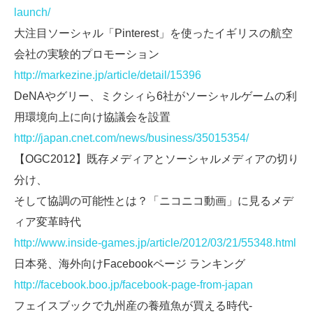
launch/
大注目ソーシャル「Pinterest」を使ったイギリスの航空
会社の実験的プロモーション
http://markezine.jp/article/detail/15396
DeNAやグリー、ミクシィら6社がソーシャルゲームの利
用環境向上に向け協議会を設置
http://japan.cnet.com/news/business/35015354/
【OGC2012】既存メディアとソーシャルメディアの切り
分け、
そして協調の可能性とは？「ニコニコ動画」に見るメデ
ィア変革時代
http://www.inside-games.jp/article/2012/03/21/55348.html
日本発、海外向けFacebookページ ランキング
http://facebook.boo.jp/facebook-page-from-japan
フェイスブックで九州産の養殖魚が買える時代-