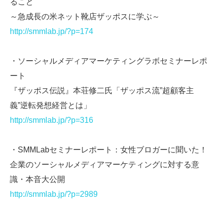
ること
～急成長の米ネット靴店ザッポスに学ぶ～
http://smmlab.jp/?p=174
・ソーシャルメディアマーケティングラボセミナーレポ
ート
『ザッポス伝説』本荘修二氏「ザッポス流”超顧客主
義”逆転発想経営とは」
http://smmlab.jp/?p=316
・SMMLabセミナーレポート：女性ブロガーに聞いた！
企業のソーシャルメディアマーケティングに対する意
識・本音大公開
http://smmlab.jp/?p=2989