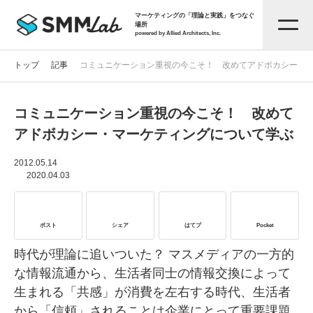
マーケティングの「理論と実践」をつなぐ
場所
powered by Allied Architects, Inc.
トップ
記事
コミュニケーション重視の今こそ！ 改めてアドボカシー・
コミュニケーション重視の今こそ！ 改めて
記事一覧
アドボカシー・マーケティングについて学ぶ
タグから探す
2012.05.14
2020.04.03
セミナー情報
ポスト
シェア
はてブ
Pocket
お役立ち資料
時代が理論に追いついた？ マスメディアの一方的
な情報流通から、生活者同士の情報交換によって
生まれる「共感」が消費を左右する時代、生活者
サービス資料
から「信頼」されることは企業にとって重要課題