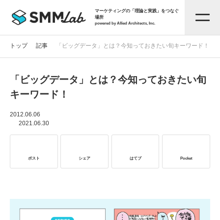
マーケティングの「理論と実践」をつなぐ
場所
powered by Allied Architects, Inc.
トップ
記事
「ビッグデータ」とは？今知っておきたい旬キーワード！
「ビッグデータ」とは？今知っておきたい旬
記事一覧
キーワード！
タグから探す
2012.06.06
2021.06.30
セミナー情報
ポスト
シェア
はてブ
Pocket
お役立ち資料
サービス資料