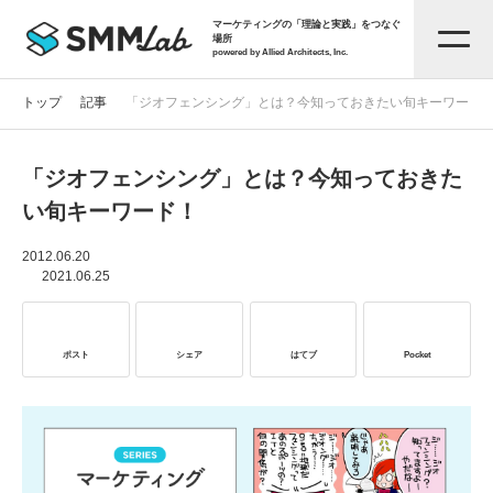
マーケティングの「理論と実践」をつなぐ
場所
powered by Allied Architects, Inc.
トップ
記事
「ジオフェンシング」とは？今知っておきたい旬キーワード
「ジオフェンシング」とは？今知っておきた
記事一覧
い旬キーワード！
タグから探す
2012.06.20
2021.06.25
セミナー情報
ポスト
シェア
はてブ
Pocket
お役立ち資料
サービス資料