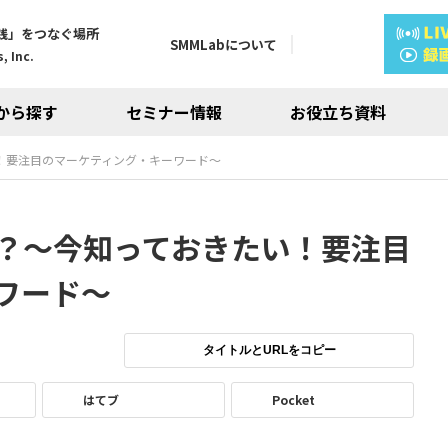
践」をつなぐ場所
SMMLabについて
, Inc.
から探す
セミナー情報
お役立ち資料
！要注目のマーケティング・キーワード～
？～今知っておきたい！要注目
ワード～
タイトルとURLをコピー
はてブ
Pocket