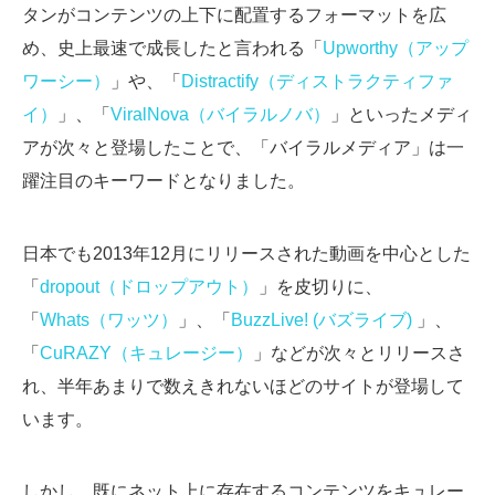
タンがコンテンツの上下に配置するフォーマットを広
め、史上最速で成長したと言われる「
Upworthy（アップ
ワーシー）
」や、「
Distractify（ディストラクティファ
イ）
」、「
ViralNova（バイラルノバ）
」といったメディ
アが次々と登場したことで、「バイラルメディア」は一
躍注目のキーワードとなりました。
日本でも2013年12月にリリースされた動画を中心とした
「
dropout（ドロップアウト）
」を皮切りに、
「
Whats（ワッツ）
」、「
BuzzLive! (バズライブ)
」、
「
CuRAZY（キュレージー）
」などが次々とリリースさ
れ、半年あまりで数えきれないほどのサイトが登場して
います。
しかし、既にネット上に存在するコンテンツをキュレー