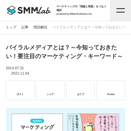
マーケティングの「理論と実践」をつなぐ
場所
powered by Allied Architects, Inc.
トップ
記事
用語解説
バイラルメディアとは？～今知っておきたい！要
バイラルメディアとは？～今知っておきた
記事一覧
い！要注目のマーケティング・キーワード～
タグから探す
2014.07.31
2021.11.04
セミナー情報
ポスト
シェア
はてブ
Pocket
お役立ち資料
サービス資料