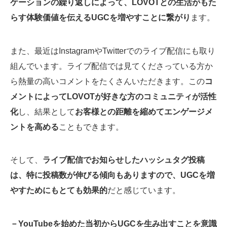
ケーションの繰り返しによって、LOVOTとの生活がもた
らす体験価値を伝えるUGCを増やすことに繋がり
ます。
また、最近はInstagramやTwitterでのライブ配信にも取り
組んでいます。ライブ配信では見てくださっている方か
ら熱量の高いコメントをたくさんいただきます。この
コ
メントによってLOVOTが好きな方のコミュニティが活性
化
し、結果として
お客様との距離を縮めてエンゲージメ
ントを高める
こともできます。
そして、
ライブ配信でお知らせしたハッシュタグ投稿
は、特に投稿数が伸びる傾向もありますので、UGCを増
やすためにもとても効果的
だと感じています。
－YouTubeを始めた当初からUGCを生み出すことを意識