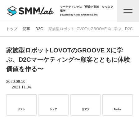
マーケティングの「理論と実践」をつなぐ
場所
powered by Allied Architects, Inc.
トップ
記事
D2C
家族型ロボットLOVOTのGROOVE Xに学ぶ、D2
家族型ロボットLOVOTのGROOVE Xに学
記事一覧
ぶ、D2Cマーケティング〜顧客とともに体験
価値を作る〜
タグから探す
2020.09.10
2021.11.04
セミナー情報
ポスト
シェア
はてブ
Pocket
お役立ち資料
サービス資料