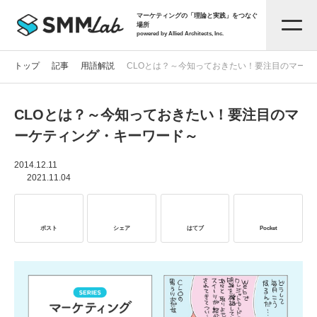
マーケティングの「理論と実践」をつなぐ
場所
powered by Allied Architects, Inc.
トップ
記事
用語解説
CLOとは？～今知っておきたい！要注目のマーケ
CLOとは？～今知っておきたい！要注目のマ
記事一覧
ーケティング・キーワード～
タグから探す
2014.12.11
2021.11.04
セミナー情報
ポスト
シェア
はてブ
Pocket
お役立ち資料
サービス資料