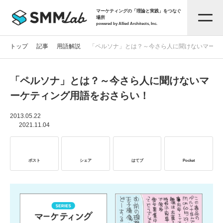
マーケティングの「理論と実践」をつなぐ
場所
powered by Allied Architects, Inc.
トップ
記事
用語解説
「ペルソナ」とは？～今さら人に聞けないマーケ
「ペルソナ」とは？～今さら人に聞けないマ
記事一覧
ーケティング用語をおさらい！
タグから探す
2013.05.22
2021.11.04
セミナー情報
ポスト
シェア
はてブ
Pocket
お役立ち資料
サービス資料