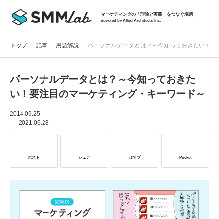
マーケティングの「理論と実践」をつなぐ場所
powered by Allied Architects, Inc.
トップ
記事
用語解説
パーソナルデータとは？～今知っておきたい！要
パーソナルデータとは？～今知っておきた
記事一覧
い！要注目のマーケティング・キーワード～
タグから探す
2014.09.25
2021.06.28
セミナー情報
ポスト
シェア
はてブ
Pocket
お役立ち資料
サービス資料