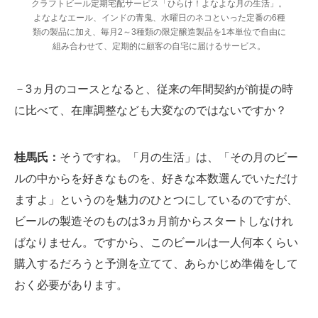
クラフトビール定期宅配サービス「ひらけ！よなよな月の生活」。
よなよなエール、インドの青鬼、水曜日のネコといった定番の6種
類の製品に加え、毎月2～3種類の限定醸造製品を1本単位で自由に
組み合わせて、定期的に顧客の自宅に届けるサービス。
－3ヵ月のコースとなると、従来の年間契約が前提の時
に比べて、在庫調整なども大変なのではないですか？
桂馬氏：
そうですね。「月の生活」は、「その月のビー
ルの中からを好きなものを、好きな本数選んでいただけ
ますよ」というのを魅力のひとつにしているのですが、
ビールの製造そのものは3ヵ月前からスタートしなけれ
ばなりません。ですから、このビールは一人何本くらい
購入するだろうと予測を立てて、あらかじめ準備をして
おく必要があります。