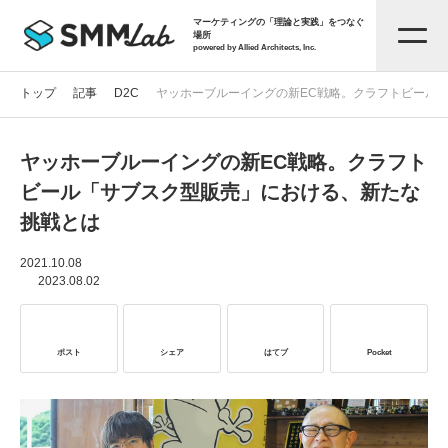
マーケティングの「理論と実践」をつなぐ
場所
powered by Allied Architects, Inc.
トップ
記事
D2C
ヤッホーブルーイングの新EC戦略。クラフトビール
ヤッホーブルーイングの新EC戦略。クラフト
記事一覧
ビール「サブスク型販売」における、新たな
挑戦とは
タグから探す
2021.10.08
2023.08.02
セミナー情報
ポスト
シェア
はてブ
Pocket
お役立ち資料
サービス資料