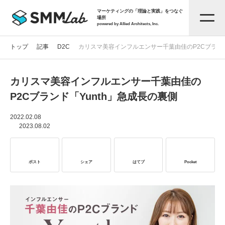
マーケティングの「理論と実践」をつなぐ
場所
powered by Allied Architects, Inc.
トップ
記事
D2C
カリスマ美容インフルエンサー千葉由佳のP2Cブランド
カリスマ美容インフルエンサー千葉由佳の
記事一覧
P2Cブランド「Yunth」急成長の裏側
タグから探す
2022.02.08
2023.08.02
セミナー情報
ポスト
シェア
はてブ
Pocket
お役立ち資料
サービス資料