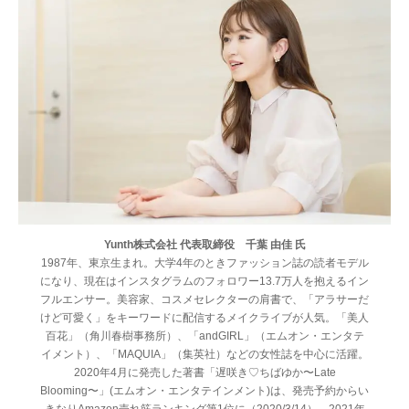
Yunth株式会社 代表取締役 千葉 由佳 氏
1987年、東京生まれ。大学4年のときファッション誌の読者モデル
になり、現在はインスタグラムのフォロワー13.7万人を抱えるイン
フルエンサー。美容家、コスメセレクターの肩書で、「アラサーだ
けど可愛く」をキーワードに配信するメイクライブが人気。「美人
百花」（角川春樹事務所）、「andGIRL」（エムオン・エンタテ
イメント）、「MAQUIA」（集英社）などの女性誌を中心に活躍。
2020年4月に発売した著書「遅咲き♡ちばゆか〜Late
Blooming〜」(エムオン・エンタテインメント)は、発売予約からい