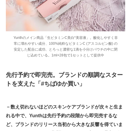
Yunthのメイン商品「生ビタミンC美白*美容液」。酸化しやすく非
常に壊れやすい成分、100%純粋なビタミンC (アスコルビン酸) の
安定した配合に成功、とろっと濃密な1滴を小分けパウチの中に閉
じ込めている。1ml×28包で1セットとして提供中
先行予約で即完売。ブランドの順調なスター
トを支えた「#ちばゆか買い」
－数え切れないほどのスキンケアブランドが次々と生ま
れる中で、Yunthは先行予約の段階から即完売するな
ど、ブランドのリリース当初から大きな反響を得ていま