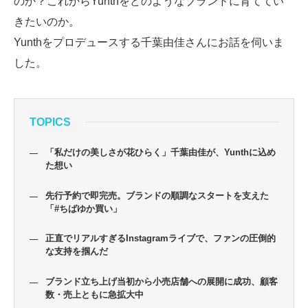
のか？これからYunthをどのようなブランドに育ててい
きたいのか。
Yunthをプロデュースする千葉由佳さんにお話を伺いま
した。
TOPICS
「私だけの美しさが花ひらく」千葉由佳が、Yunthに込め
た想い
先行予約で即完売。ブランドの順調なスタートを支えた
「#ちばゆか買い」
正直でリアルすぎるInstagramライブで、ファンの圧倒的
な支持を掴んだ
ブランド立ち上げ当初から小売店舗への展開に成功、顧客
数・売上ともに急拡大中