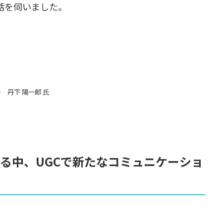
話を伺いました。
丹下 陽一郎 氏
索する中、UGCで新たなコミュニケーショ