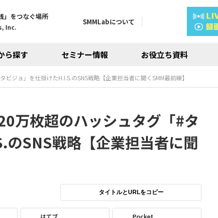
践」をつなぐ場所
SMMLabについて
, Inc.
から探す
セミナー情報
お役立ち資料
#タビジョ」を仕掛けたH.I.S.のSNS戦略【企業担当者に聞くSMM最前線】
写真20万枚超のハッシュタグ「#タ
S.のSNS戦略【企業担当者に聞
タイトルとURLをコピー
はてブ
Pocket