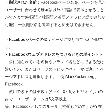
・翻訳された名前：
Facebookページ名を、ページを見た
ユーザーに合わせて母国語以外の言語で表示させること
ができます(中国語／韓国語／英語／アラビア語で追加が
可能)。一度翻訳名を追加すると変更はできません。
・FacebookページのID：
ページに割り当てられたIDで
す。
＜Facebook
ウェブアドレスをつけるときのポイント＞
・公に知られている名称やブランド名などにできるだけ
近いもの、またはページのトピックやテーマに適したペ
ージアドレスを選択します。 例)MarkZuckerberg、
Facebook
・使用できるのは英数字(A～Z、0～9)とピリオド(．)の
みで、ユーザーネームは5文字以上
等、Facebookとしてのルール（推奨も含めて）が存在し