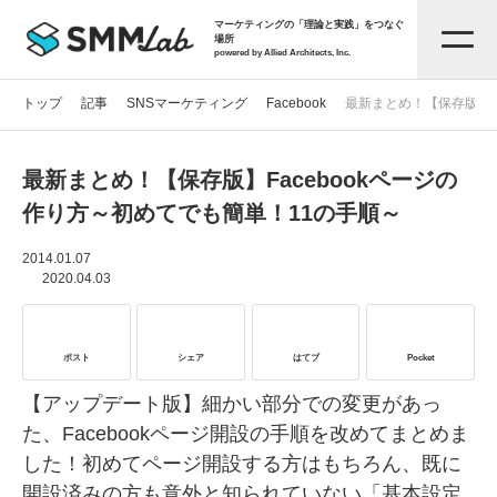
マーケティングの「理論と実践」をつなぐ
場所
powered by Allied Architects, Inc.
トップ
記事
SNSマーケティング
Facebook
最新まとめ！【保存版】F
最新まとめ！【保存版】Facebookページの
記事一覧
作り方～初めてでも簡単！11の手順～
タグから探す
2014.01.07
2020.04.03
セミナー情報
ポスト
シェア
はてブ
Pocket
お役立ち資料
【アップデート版】細かい部分での変更があっ
た、Facebookページ開設の手順を改めてまとめま
した！初めてページ開設する方はもちろん、既に
サービス資料
開設済みの方も意外と知られていない「基本設定